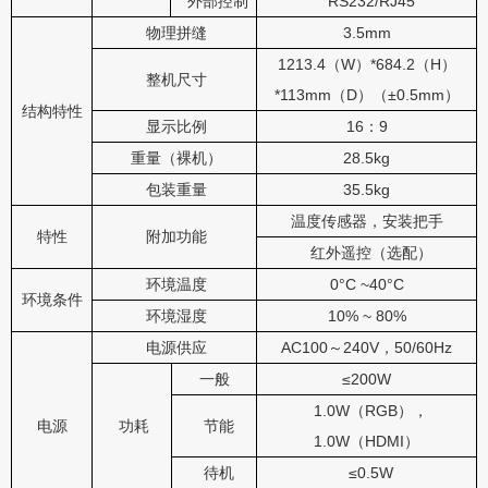
外部控制
RS232/RJ45
物理拼缝
3.5mm
1213.4（W）*684.2（H）
整机尺寸
*113mm（D）（±0.5mm）
结构特性
显示比例
16：9
重量（裸机）
28.5kg
包装重量
35.5kg
温度传感器，安装把手
特性
附加功能
红外遥控（选配）
环境温度
0°C ~40°C
环境条件
环境湿度
10% ~ 80%
电源供应
AC100～240V，50/60Hz
一般
≤200W
1.0W（RGB），
电源
功耗
节能
1.0W（HDMI）
待机
≤0.5W