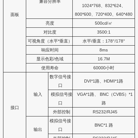
兼容分辨率
1024*768、832*624、
800*600、720*400、640*480
面板
亮度
500cd/㎡
对比度
3500:1
可视角度（水平*垂直）
水平/垂直：178°/178°
响应时间
8ms
显示色彩/色域
16.7M
使用寿命
60000小时
数字信号接
DVI*1路、HDMI*1路
口
输入
模拟信号接
VGA*1路、 BNC（CVBS）*1
口
路
接口
外部控制
RS232/RJ45
模拟信号接
BNC*1 路
输出
口