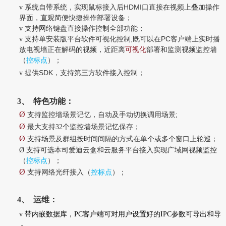
HDMI
v
系统自带系统，实现鼠标接入后
口直接在视频上叠加操作
界面，直观简便快捷操作部署设备；
v
支持网络键盘直接操作控制全部功能；
,
PC
v
支持单安装版平台软件可视化控制
既可以在
客户端上实时播
放电视墙正在解码的视频，近距离
可视化
部署和监测视频监控墙
（
控标点
）；
SDK
v
提供
，支持第三方软件接入控制；
3、
特色功能：
Ø
支持监控墙场景记忆，自动及手动切换调用场景
;
Ø
最大支持
32
个监控墙场景记忆保存；
Ø
支持场景及群组按时间间隔的方式在单个或多个窗口上轮巡；
Ø
支持可选本司爱迪云盒和云服务平台接入实现广域网视频监控
（
控标点
）；
Ø
支持网络光纤接入（
控标点
）；
4、
运维：
v
带内嵌数据库，PC客户端可对用户设置好的IPC参数可导出和导