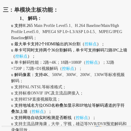
三：单模块主板功能：
1、
解码：
u
支持H.265
Main Profile Level5.1
、H.264 Baseline/Main/High
Profile Level5.0、MPEG4 SP L0~L3/ASP L0-L5、MJPEG/JPEG
Baseline解码；
u
最大单卡支持2个HDMI输出的36分割（
控标点
）；
u
单卡可同时支持两个36分割解码，单卡可支持解码72路IPC上墙
（
控标点
）；
u
单卡解码性能：2路=4K；18路=1080P（
控标点
）；32路
=720P；72路=D1视频解码（
控标点
）；
u
解码像素：支持4K
、500W、300W、200W、130W等标准视频
解码；
u
支持PAL/NTSL等标准格式；
u
支持标准ONVIF IPC及主流品牌接入；
u
支持RTSP直接视频取流；
u
支持地域名方位OSD名称叠加显示和IP地址等解码通道的字符
叠加上墙
（
控标点
）
；
u
支持网络自动实时检测是否断线（
控标点
）
；
u
支持主流品牌海康，大华，宇视，雄迈等NVR/DVR预览解码和
录像回放，