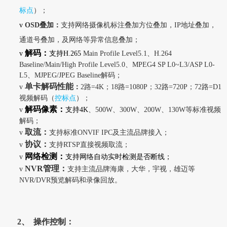
标点
）；
v
OSD
叠加：
支持网络摄像机标注叠加方位叠加，IP地址叠加，
通道号叠加，及网络等异常信息叠加；
解码：
v
支持H.265
Main Profile Level5.1
、H.264
Baseline/Main/High Profile Level5.0、MPEG4 SP L0~L3/ASP L0-
L5、MJPEG/JPEG Baseline解码；
单卡解码性能
v
：
2
路=4K；18路=1080P；32路=720P；72路=D1
视频解码（
控标点
）；
解码像素：
v
支持4K
、500W、300W、200W、130W等标准视频
解码；
取流：
v
支持标准ONVIF IPC及主流品牌接入；
协议：
v
支持RTSP直接视频取流；
网络检测：
v
支持网络自动实时检测是否断线；
NVR
管理：
v
支持主流品牌海康，大华，宇视，雄迈等
NVR/DVR预览解码和录像回放。
2、
操作控制：