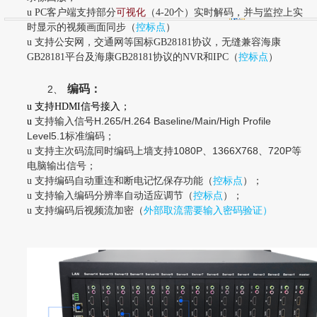
u
PC
客户端支持部分
可视化
（4-20个）实时解码，并与监控上实
时显示的视频画面同步（
控标点
）
u
支持公安网，交通网等国标GB28181协议，无缝兼容海康
GB28181平台及海康GB28181协议的NVR和IPC（
控标点
）
编码：
2、
u
支持HDMI信号接入；
H.265/H.264 Baseline/Main/High Profile
u
支持输入信号
Level5.1
标准编码
；
1080P
1366X768
720P
u
支持主次码流同时编码上墙支持
、
、
等
电脑输出信号
；
u
支持编码自动重连和断电记忆保存功能（
控标点
）；
u
支持输入编码分辨率自动适应调节（
控标点
）；
u
支持编码后视频流加密（
外部取流需要输入密码验证）