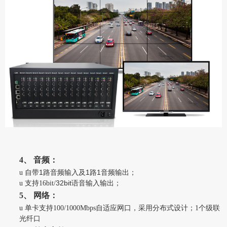
4、
音频：
1
1
1
u
自带
路音频输入及
路
音频输出；
32bit
u
支持16bit/
语音输入输出；
5、
网络：
u
单卡支持100/1000Mbps自适应网口，采用分布式设计；1个级联
光纤口