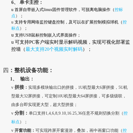
6、
单卡主控：
u
首屏自带嵌入式linux固件管理软件，可脱离电脑操作（
控标
点
）
；
u
支持专用网络监控键盘控制，及可以在扩展控制模拟球机（
控
标点
）
；
u
支持USB鼠标控制嵌入式界面操作；
u
可支持PC客户端实时显示解码视频，实现可视化部署监
控墙（
最大支持20个视频实时解码
）；
四
：整机设备功能：
1、
输出：
拼接
v
：
实现多模块输出口的拼接，1U机型最大6屏拼接，5U机
型最大32屏拼接，可定制10U机型最大64屏拼接，可多级级联，
由多台即实现更大型，超大型拼接；
分割：
v
单口支持1,4,6,8,9.10,16.25,36任意不规则切换分割（
控
标点
）；
v
开窗功能：
可实现跨屏开窗漫游，叠加，画中画窗口功能（
控