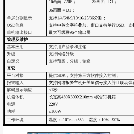
16画面=
720P
； 25画面= D
36
画面 = D1；
单屏分割显示
支持1/4/
6/8/
9/
10/
16
/25/36
分割；
OSD信息
支持中英文字符叠加、窗口支持单行OSD、支
单机输出接口
最大可级联96个输出屏
管理及维护
基本应用
支持用户登录和注销
升级
支持网络升级
自定义
支持预案，分组，轮巡
其它
SDK
平台对接
提供
，支持第三方软件接入控制；
报警输入
支持网络报警主机开关量信号接入并且联动弹
解码显示响应
≤
1
秒
机箱体积
长宽高430X300X210mm 标准5U机箱
电源
220V
功耗
≤
160W
工作环境
温度：-10°c---+55°c 湿度：10%--90%