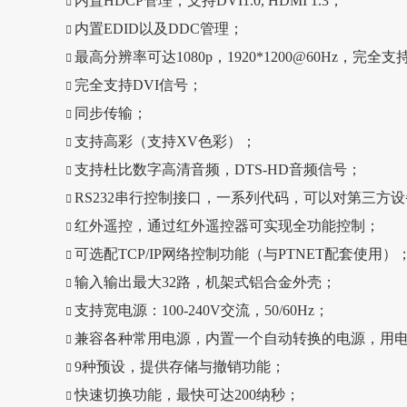
内置HDCP管理，支持DVI1.0, HDMI 1.3；

内置EDID以及DDC管理；

最高分辨率可达1080p，1920*1200@60Hz，完全支

完全支持DVI信号；

同步传输；

支持高彩（支持XV色彩）；

支持杜比数字高清音频，DTS-HD音频信号；

RS232串行控制接口，一系列代码，可以对第三方

红外遥控，通过红外遥控器可实现全功能控制；

可选配TCP/IP网络控制功能（与PTNET配套使用）

输入输出最大32路，机架式铝合金外壳；

支持宽电源：100-240V交流，50/60Hz；

兼容各种常用电源，内置一个自动转换的电源，用

9种预设，提供存储与撤销功能；

快速切换功能，最快可达200纳秒；
